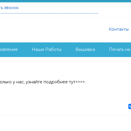
ть звонок
Контакты
товление
Наши Работы
Вышивка
Печать на
лько у нас, узнайте подробнее тут>>>>.