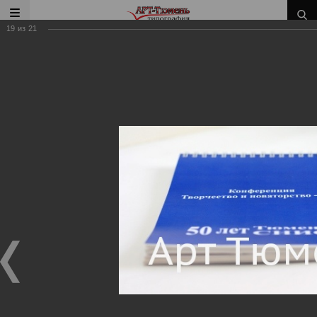
19
из
21
Главная
/
Наши работы
/
Блокноты
Наши работы
Блокноты