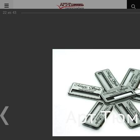
22
из
43
Главная
/
Наши работы
/
Таблички, стенды, бейджи
Наши работы
Таблички, стенды, бейджи