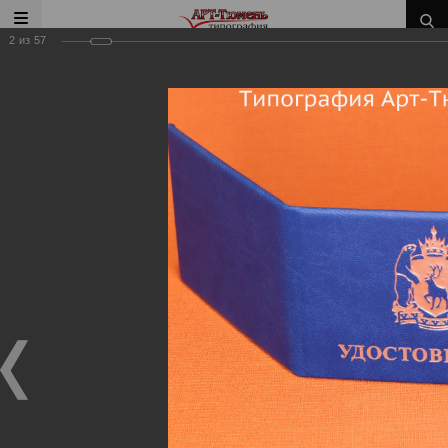
2
из
57
Главная
/
Наши работы
/
Удостоверения Дипломы
Корочки Зачетные книжки
Наши работы
Удостоверения Дипломы Корочки Зачетные
книжки