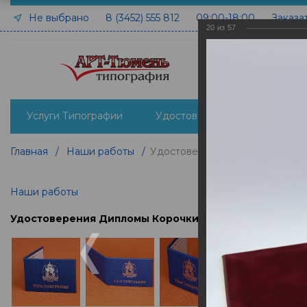
Не выбрано
8 (3452) 555 812
09:00-18:00
Заказа
20
из
57
Услуги Типографии
Удостоверения печать и изго
Главная
/
Наши работы
/
Удостоверения Дипломы Коро
Наши работы
Удостоверения Дипломы Корочки Зачетные книжки