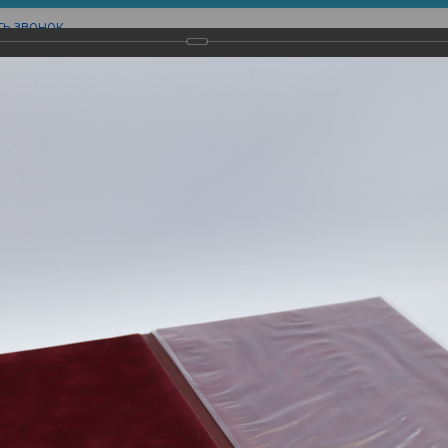
ть звонок
Контакты
товление
Наши Работы
Вышивка
Печать на
чки Зачетные книжки