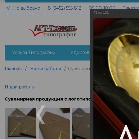
Не выбрано
8 (3452) 555 812
09:00-18:00
Заказа
43
из
131
Услуги Типографии
Удостоверения печать и изго
Главная
/
Наши работы
/
Сувенирная продукция с лого
Наши работы
Сувенирная продукция с логотипом