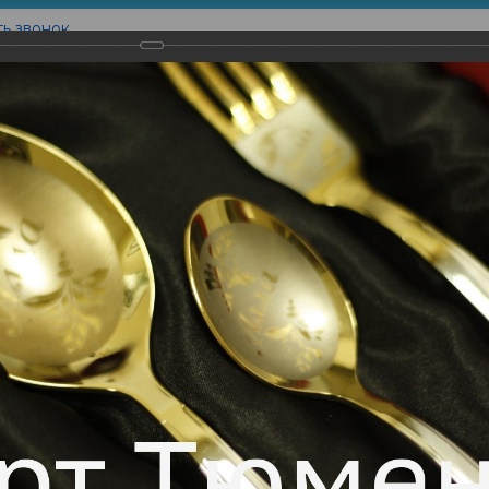
ть звонок
Контакты
товление
Наши Работы
Вышивка
Печать на
типом