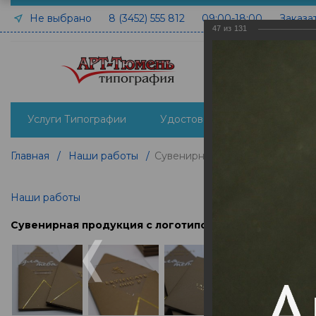
Не выбрано
8 (3452) 555 812
09:00-18:00
Заказа
47
из
131
Услуги Типографии
Удостоверения печать и изго
Главная
/
Наши работы
/
Сувенирная продукция с лого
Наши работы
Сувенирная продукция с логотипом