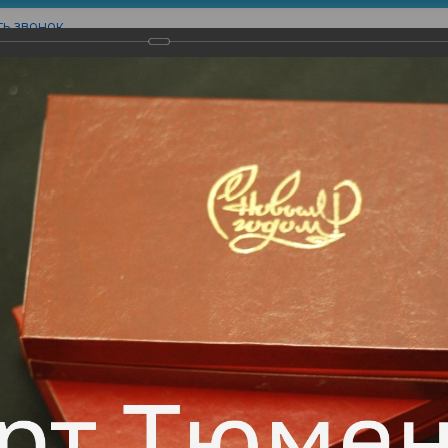
ть звонок
Контакты
товление
Наши Работы
Вышивка
Печать на
типом