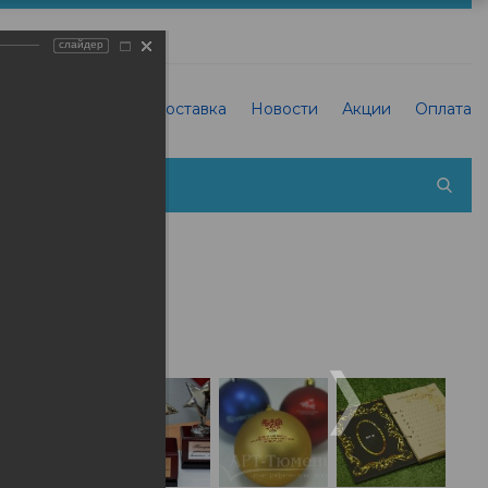
слайдер
О Типографии
Доставка
Новости
Акции
Оплата
 холсте фотографии