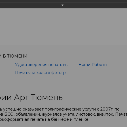
Еще фотографии
И В ТЮМЕНИ
Удостоверения печать и изготовление
Наши Работы
Печать на холсте фотографии
ии Арт Тюмень
 успешно оказывает полиграфические услуги с 2007г. по
в БСО, объявлений, журналов учета, листовок, визиток. Печа
окоформатная печать на баннере и пленке.