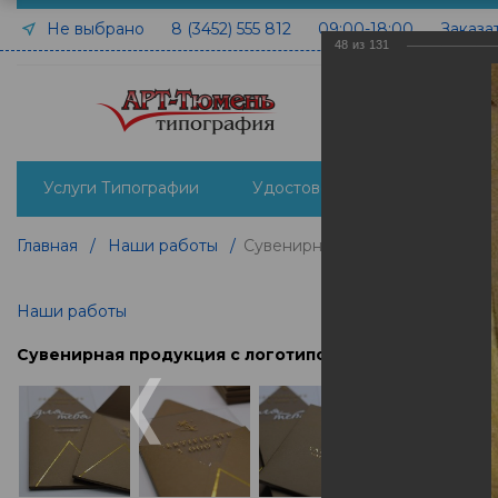
Не выбрано
8 (3452) 555 812
09:00-18:00
Заказа
48
из
131
Услуги Типографии
Удостоверения печать и изго
Главная
/
Наши работы
/
Сувенирная продукция с лого
Наши работы
Сувенирная продукция с логотипом