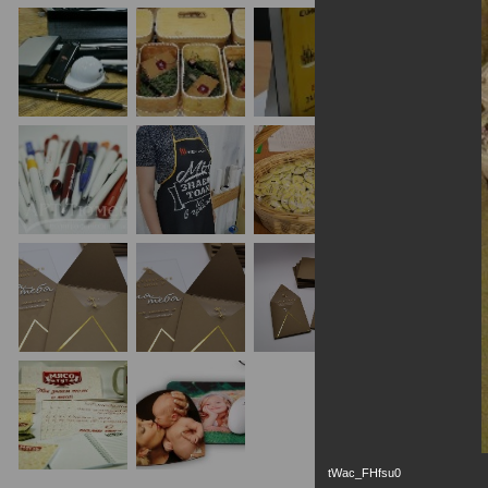
tWac_FHfsu0