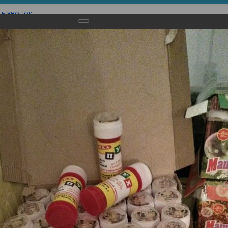
ть звонок
Контакты
товление
Наши Работы
Вышивка
Печать на
типом