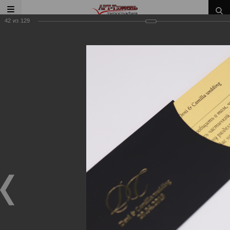
42
из
129
Главная
/
Наши работы
/
Пригласительные, открытки,
сертификаты, конверты
Наши работы
Пригласительные, открытки, сертификаты,
конверты
03.08.2020