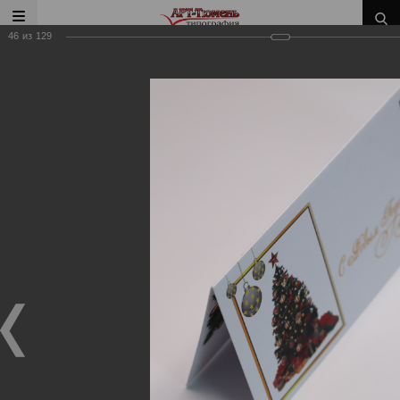
46
из
129
Главная
/
Наши работы
/
Пригласительные, открытки,
сертификаты, конверты
Наши работы
Пригласительные, открытки, сертификаты,
конверты
03.08.2020