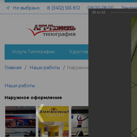
Не выбрано
8 (3452) 555 812
09:00-18:00
Заказа
38
из
63
Услуги Типографии
Удостоверения печать и изго
Главная
/
Наши работы
/
Наружное оформление
Наши работы
Наружное оформление