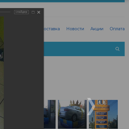
слайдер
О Типографии
Доставка
Новости
Акции
Оплата
 холсте фотографии