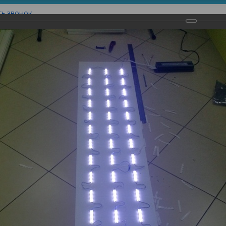
ть звонок
Контакты
товление
Наши Работы
Вышивка
Печать на